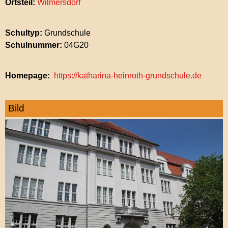
Ortsteil:
Wilmersdorf
Schultyp:
Grundschule
Schulnummer:
04G20
Homepage
https://katharina-heinroth-grundschule.de
Bild