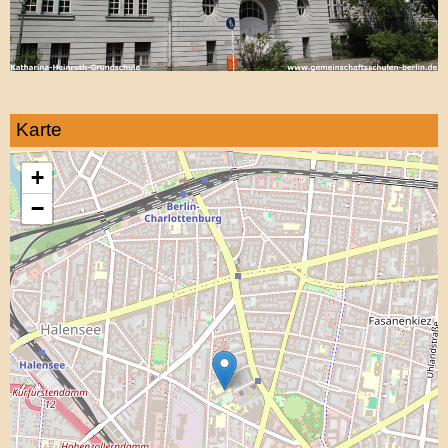
Karte
+
−