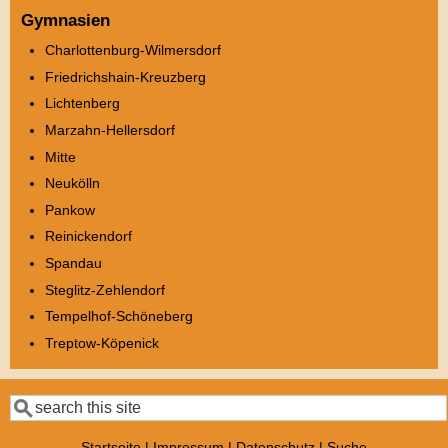
Gymnasien
Charlottenburg-Wilmersdorf
Friedrichshain-Kreuzberg
Lichtenberg
Marzahn-Hellersdorf
Mitte
Neukölln
Pankow
Reinickendorf
Spandau
Steglitz-Zehlendorf
Tempelhof-Schöneberg
Treptow-Köpenick
Suche
Startseite
|
Impressum
|
Datenschutz
|
Suche