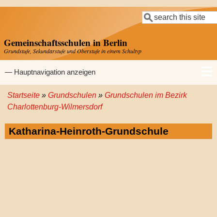
Direkt
Suche
zum
Inhalt
Gemeinschaftsschulen in Berlin
Grundstufe, Sekundarstufe und Oberstufe in einem Schultyp
Hauptnavigation
— Hauptnavigation anzeigen
Startseite
Grundschulen
Grundschulen im Bezirk
Startseite
Gemeinschaftsschulen
Grundschulen
Sekundarschulen
Gymnasien
Pfadnavigation
Charlottenburg-Wilmersdorf
Katharina-Heinroth-Grundschule