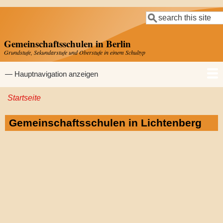
Direkt
Suche
zum
Inhalt
Gemeinschaftsschulen in Berlin
Grundstufe, Sekundarstufe und Oberstufe in einem Schultyp
Hauptnavigation
— Hauptnavigation anzeigen
Startseite
Startseite
Gemeinschaftsschulen
Grundschulen
Sekundarschulen
Gymnasien
Pfadnavigation
Gemeinschaftsschulen in Lichtenberg