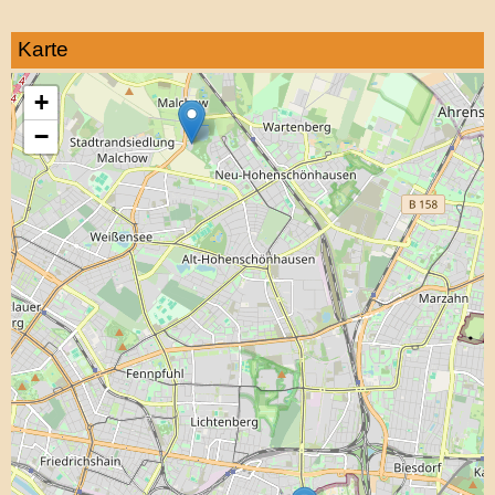
Karte
+
−