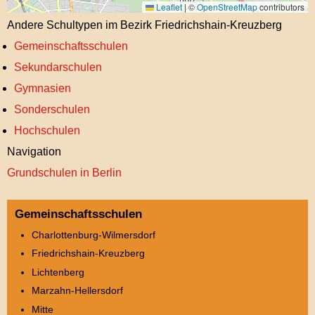
Leaflet
|
©
OpenStreetMap
contributors
Andere Schultypen im Bezirk Friedrichshain-Kreuzberg
Gemeinschaftsschulen
Sekundarschulen
Gymnasien
Sonderschulen
Hochschulen
Navigation
Grundschulen in Berlin
Gemeinschaftsschulen
Charlottenburg-Wilmersdorf
Friedrichshain-Kreuzberg
Lichtenberg
Marzahn-Hellersdorf
Mitte