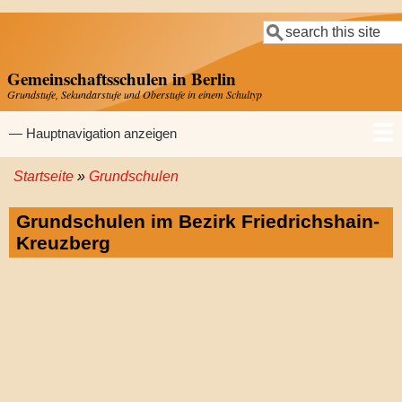
Direkt
Suche
zum
Inhalt
Gemeinschaftsschulen in Berlin
Grundstufe, Sekundarstufe und Oberstufe in einem Schultyp
Hauptnavigation
— Hauptnavigation anzeigen
Startseite
Grundschulen
Startseite
Gemeinschaftsschulen
Grundschulen
Sekundarschulen
Gymnasien
Pfadnavigation
Grundschulen im Bezirk Friedrichshain-
Kreuzberg