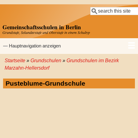
Direkt
Suche
zum
Inhalt
Gemeinschaftsschulen in Berlin
Grundstufe, Sekundarstufe und Oberstufe in einem Schultyp
Hauptnavigation
— Hauptnavigation anzeigen
Startseite
Grundschulen
Grundschulen im Bezirk
Startseite
Gemeinschaftsschulen
Grundschulen
Sekundarschulen
Gymnasien
Pfadnavigation
Marzahn-Hellersdorf
Pusteblume-Grundschule