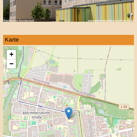
Karte
+
−