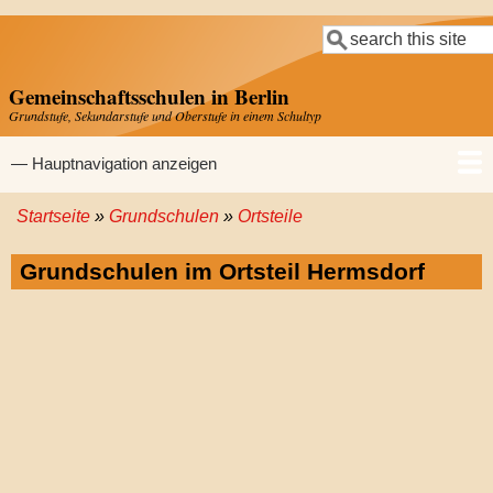
Direkt
Suche
zum
Inhalt
Gemeinschaftsschulen in Berlin
Grundstufe, Sekundarstufe und Oberstufe in einem Schultyp
Hauptnavigation
— Hauptnavigation anzeigen
Startseite
Grundschulen
Ortsteile
Startseite
Gemeinschaftsschulen
Grundschulen
Sekundarschulen
Gymnasien
Pfadnavigation
Grundschulen im Ortsteil Hermsdorf