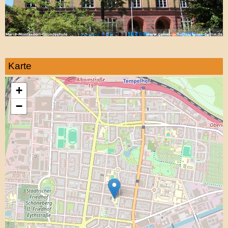
Karte
+
−