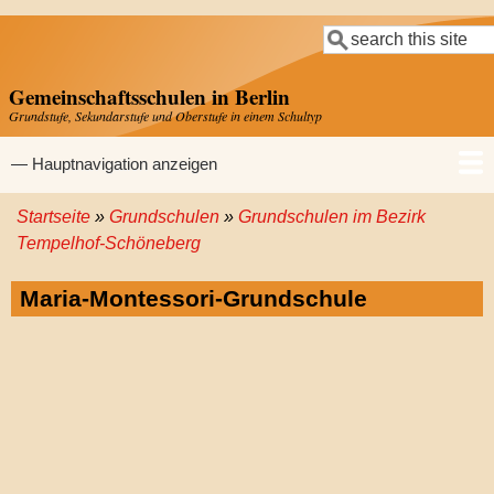
Direkt
Suche
zum
Inhalt
Gemeinschaftsschulen in Berlin
Grundstufe, Sekundarstufe und Oberstufe in einem Schultyp
Hauptnavigation
— Hauptnavigation anzeigen
Startseite
Grundschulen
Grundschulen im Bezirk
Startseite
Gemeinschaftsschulen
Grundschulen
Sekundarschulen
Gymnasien
Pfadnavigation
Tempelhof-Schöneberg
Maria-Montessori-Grundschule