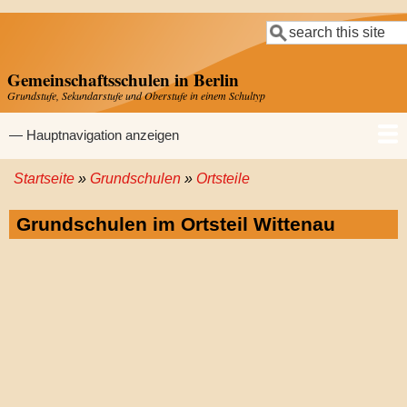
Direkt
Suche
zum
Inhalt
Gemeinschaftsschulen in Berlin
Grundstufe, Sekundarstufe und Oberstufe in einem Schultyp
Hauptnavigation
— Hauptnavigation anzeigen
Startseite
Grundschulen
Ortsteile
Startseite
Gemeinschaftsschulen
Grundschulen
Sekundarschulen
Gymnasien
Pfadnavigation
Grundschulen im Ortsteil Wittenau