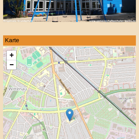
Karte
+
−