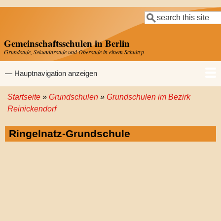
Direkt
Suche
zum
Inhalt
Gemeinschaftsschulen in Berlin
Grundstufe, Sekundarstufe und Oberstufe in einem Schultyp
Hauptnavigation
— Hauptnavigation anzeigen
Startseite
Grundschulen
Grundschulen im Bezirk
Startseite
Gemeinschaftsschulen
Grundschulen
Sekundarschulen
Gymnasien
Pfadnavigation
Reinickendorf
Ringelnatz-Grundschule