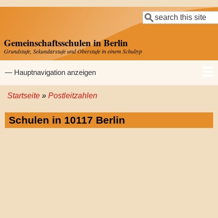
Direkt
Suche
zum
Inhalt
Gemeinschaftsschulen in Berlin
Grundstufe, Sekundarstufe und Oberstufe in einem Schultyp
Hauptnavigation
— Hauptnavigation anzeigen
Startseite
Postleitzahlen
Startseite
Gemeinschaftsschulen
Grundschulen
Sekundarschulen
Gymnasien
Pfadnavigation
Schulen in 10117 Berlin