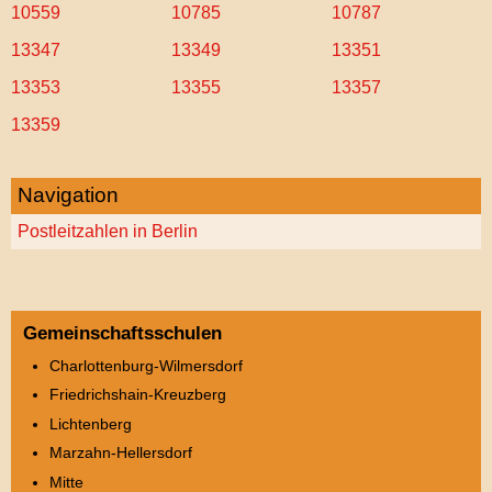
10559
10785
10787
13347
13349
13351
13353
13355
13357
13359
Navigation
Postleitzahlen in Berlin
Gemeinschaftsschulen
Charlottenburg-Wilmersdorf
Friedrichshain-Kreuzberg
Lichtenberg
Marzahn-Hellersdorf
Mitte