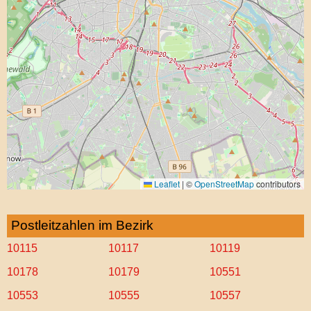
Leaflet
|
©
OpenStreetMap
contributors
Postleitzahlen im Bezirk
10115
10117
10119
10178
10179
10551
10553
10555
10557