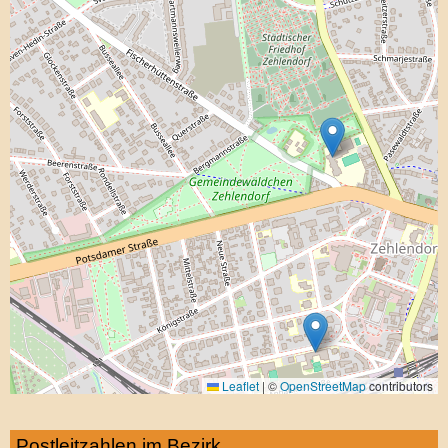
Leaflet
|
©
OpenStreetMap
contributors
Postleitzahlen im Bezirk