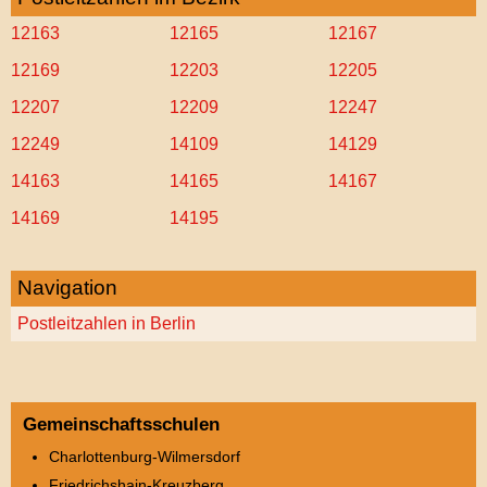
12163
12165
12167
12169
12203
12205
12207
12209
12247
12249
14109
14129
14163
14165
14167
14169
14195
Navigation
Postleitzahlen in Berlin
Gemeinschaftsschulen
Charlottenburg-Wilmersdorf
Friedrichshain-Kreuzberg