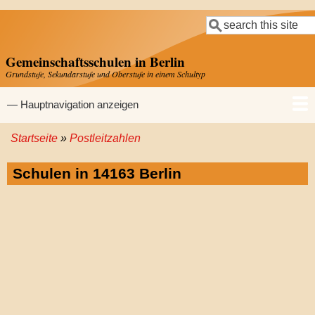
Direkt
Suche
zum
Inhalt
Gemeinschaftsschulen in Berlin
Grundstufe, Sekundarstufe und Oberstufe in einem Schultyp
Hauptnavigation
— Hauptnavigation anzeigen
Startseite
Postleitzahlen
Startseite
Gemeinschaftsschulen
Grundschulen
Sekundarschulen
Gymnasien
Pfadnavigation
Schulen in 14163 Berlin