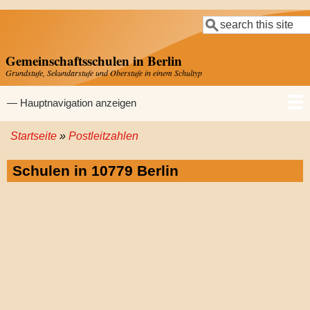
Direkt
Suche
zum
Inhalt
Gemeinschaftsschulen in Berlin
Grundstufe, Sekundarstufe und Oberstufe in einem Schultyp
Hauptnavigation
— Hauptnavigation anzeigen
Startseite
Postleitzahlen
Startseite
Gemeinschaftsschulen
Grundschulen
Sekundarschulen
Gymnasien
Pfadnavigation
Schulen in 10779 Berlin