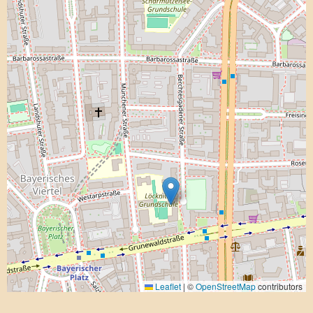
Leaflet
|
©
OpenStreetMap
contributors