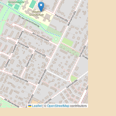
Leaflet
|
©
OpenStreetMap
contributors