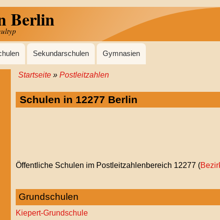
n Berlin
hultyp
chulen
Sekundarschulen
Gymnasien
Startseite
Postleitzahlen
Pfadnavigation
Schulen in 12277 Berlin
Öffentliche Schulen im Postleitzahlenbereich 12277 (
Bezir
PLZ-
ViEW
Grundschulen
Kiepert-Grundschule