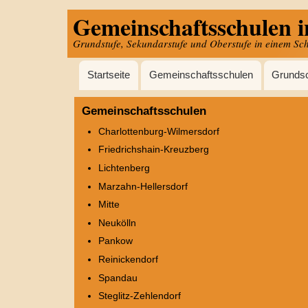
Gemeinschaftsschulen i
Direkt
zum
Grundstufe, Sekundarstufe und Oberstufe in einem Sc
Inhalt
Hauptnavigation
Startseite
Gemeinschaftsschulen
Grunds
Gemeinschaftsschulen
Charlottenburg-Wilmersdorf
Friedrichshain-Kreuzberg
Lichtenberg
Marzahn-Hellersdorf
Mitte
Neukölln
Pankow
Reinickendorf
Spandau
Steglitz-Zehlendorf