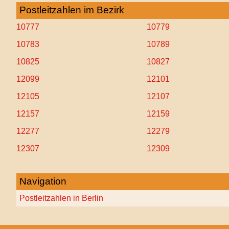
Postleitzahlen im Bezirk
10777
10779
10783
10789
10825
10827
12099
12101
12105
12107
12157
12159
12277
12279
12307
12309
Navigation
Postleitzahlen in Berlin